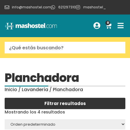
info@mashostel.com
621297310
mashostel_
0
Planchadora
Inicio
/
Lavandería
/ Planchadora
Filtrar resultados
Mostrando los 4 resultados