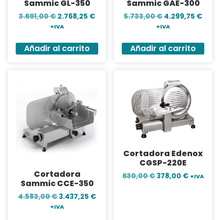
Sammic GL-350
Sammic GAE-300
3.691,00
€
2.768,25
€
5.733,00
€
4.299,75
€
+IVA
+IVA
Añadir al carrito
Añadir al carrito
Cortadora Edenox
CGSP-220E
Cortadora
630,00
€
378,00
€
+IVA
Sammic CCE-350
4.583,00
€
3.437,25
€
+IVA