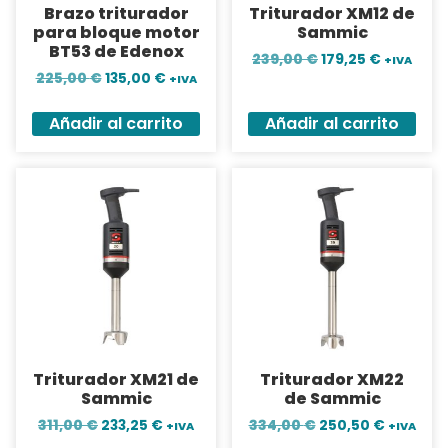
Brazo triturador
Triturador XM12 de
para bloque motor
Sammic
BT53 de Edenox
239,00
€
179,25
€
+IVA
225,00
€
135,00
€
+IVA
Añadir al carrito
Añadir al carrito
Triturador XM21 de
Triturador XM22
Sammic
de Sammic
311,00
€
233,25
€
334,00
€
250,50
€
+IVA
+IVA