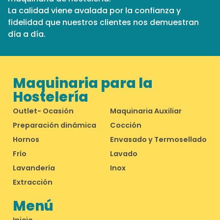
La calidad viene avalada por la confianza y
fidelidad que nuestros clientes nos demuestran
día a día.
Maquinaria para la
Hostelería
Outlet- Ocasión
Maquinaria Auxiliar
Preparación dinámica
Cocción
Hornos
Envasado y Termosellado
Frío
Lavado
Lavandería
Inox
Extracción
Menú
Inicio