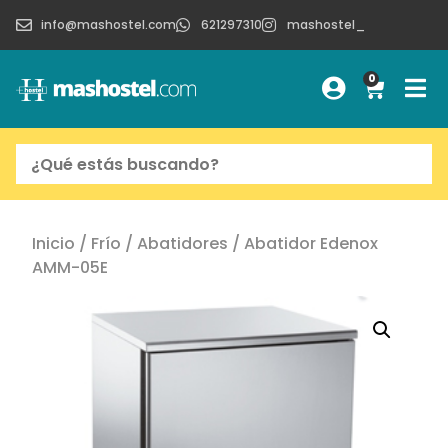
info@mashostel.com
621297310
mashostel_
0
Inicio
/
Frío
/
Abatidores
/ Abatidor Edenox
AMM-05E