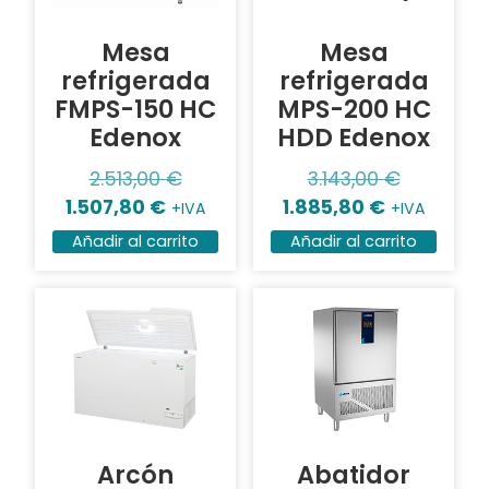
Mesa
Mesa
refrigerada
refrigerada
FMPS-150 HC
MPS-200 HC
Edenox
HDD Edenox
2.513,00
€
3.143,00
€
1.507,80
€
1.885,80
€
+IVA
+IVA
Añadir al carrito
Añadir al carrito
Arcón
Abatidor