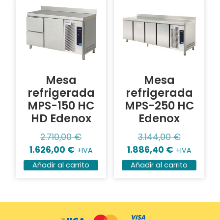
Mesa
Mesa
refrigerada
refrigerada
MPS-150 HC
MPS-250 HC
HD Edenox
Edenox
2.710,00
€
3.144,00
€
1.626,00
€
1.886,40
€
+IVA
+IVA
Añadir al carrito
Añadir al carrito