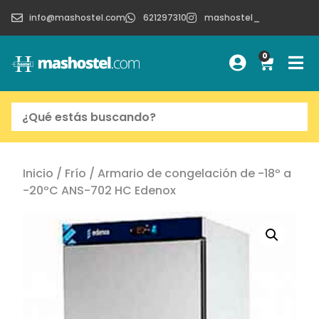
info@mashostel.com
621297310
mashostel_
0
Inicio
/
Frío
/ Armario de congelación de -18º a
-20ºC ANS-702 HC Edenox