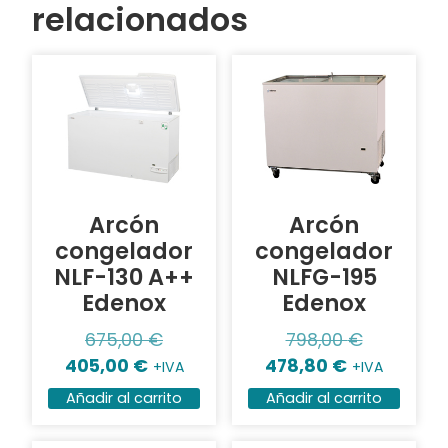
relacionados
Arcón
Arcón
congelador
congelador
NLF-130 A++
NLFG-195
Edenox
Edenox
675,00
€
798,00
€
405,00
€
478,80
€
+IVA
+IVA
Añadir al carrito
Añadir al carrito