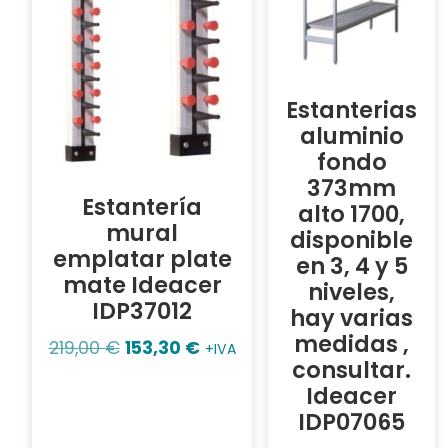
Estanterias
aluminio
fondo
373mm
Estantería
alto 1700,
mural
disponible
emplatar plate
en 3, 4 y 5
mate Ideacer
niveles,
IDP37012
hay varias
medidas ,
219,00
€
153,30
€
+IVA
consultar.
Ideacer
IDP07065