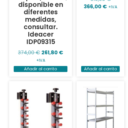
disponible en
366,00
€
+IVA
diferentes
medidas,
consultar.
Ideacer
IDP09315
374,00
€
261,80
€
+IVA
Añadir al carrito
Añadir al carrito