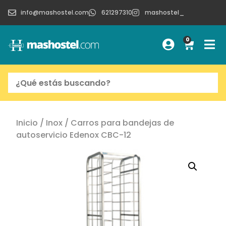
info@mashostel.com
621297310
mashostel_
0
Inicio
/
Inox
/ Carros para bandejas de
autoservicio Edenox CBC-12