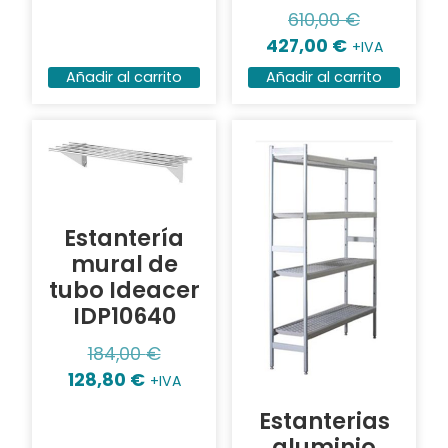
610,00
€
427,00
€
+IVA
Añadir al carrito
Añadir al carrito
Estantería
mural de
tubo Ideacer
IDP10640
184,00
€
128,80
€
+IVA
Estanterias
aluminio