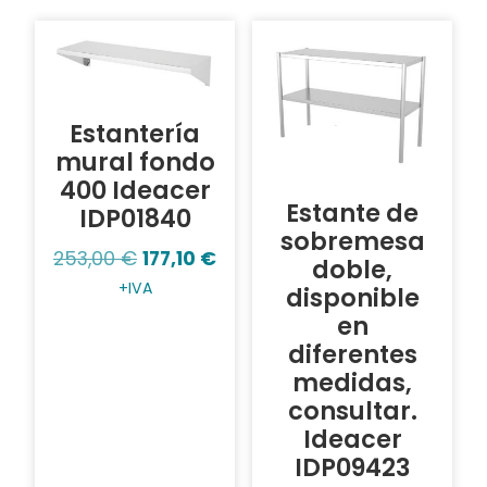
Estantería
mural fondo
400 Ideacer
Estante de
IDP01840
sobremesa
253,00
€
177,10
€
doble,
+IVA
disponible
en
diferentes
medidas,
consultar.
Ideacer
IDP09423