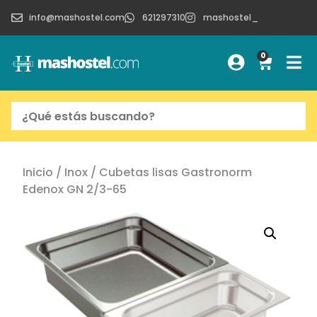
info@mashostel.com
621297310
mashostel_
0
Inicio
/
Inox
/ Cubetas lisas Gastronorm
Edenox GN 2/3-65