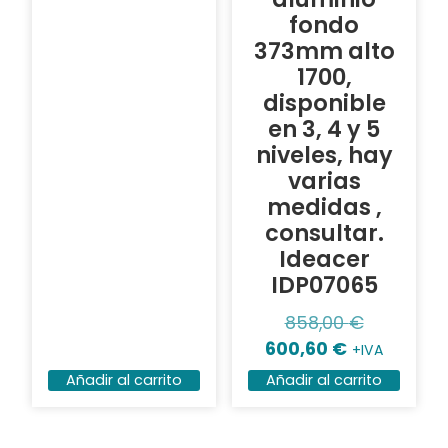
fondo
373mm alto
1700,
disponible
en 3, 4 y 5
niveles, hay
varias
medidas ,
consultar.
Ideacer
IDP07065
858,00
€
600,60
€
+IVA
Añadir al carrito
Añadir al carrito