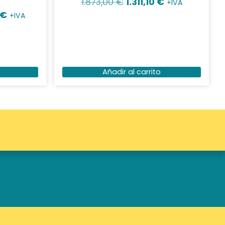
1.873,00
€
1.311,10
€
+IVA
€
+IVA
Añadir al carrito