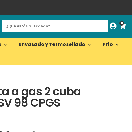
0
s
Envasado y Termosellado
Frío
a a gas 2 cuba
SV 98 CPGS