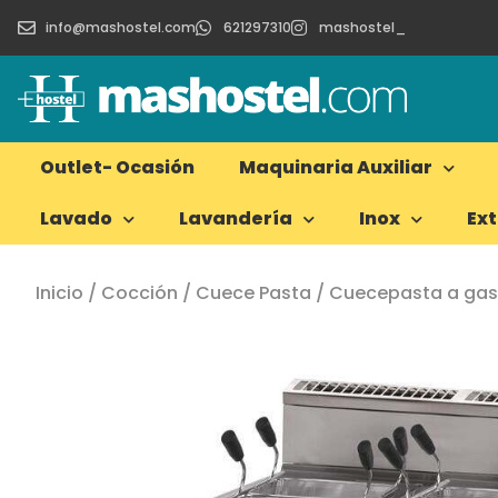
info@mashostel.com
621297310
mashostel_
Outlet- Ocasión
Maquinaria Auxiliar
Lavado
Lavandería
Inox
Ex
Inicio
/
Cocción
/
Cuece Pasta
/ Cuecepasta a gas