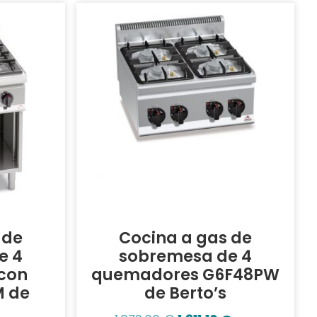
 de
Cocina a gas de
e 4
sobremesa de 4
con
quemadores G6F48PW
M de
de Berto’s