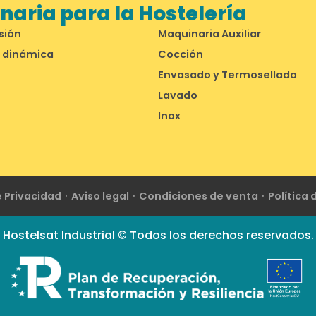
aria para la Hostelería
sión
Maquinaria Auxiliar
 dinámica
Cocción
Envasado y Termosellado
Lavado
Inox
e Privacidad
Aviso legal
Condiciones de venta
Política
Hostelsat Industrial © Todos los derechos reservados.