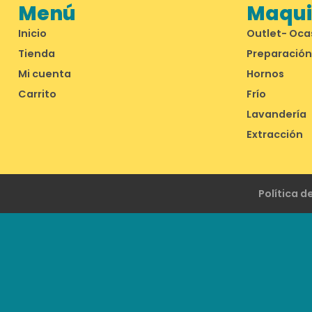
Menú
Maquin
Inicio
Outlet- Oca
Tienda
Preparación
Mi cuenta
Hornos
Carrito
Frío
Lavandería
Extracción
Política d