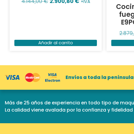
4.144,00
€
2.900,80
€
+IVA
Cocin
fue
E9P
2.879
Añadir al carrito
Envíos a toda la península
Más de 25 años de experiencia en todo tipo de maqui
La calidad viene avalada por la confianza y fidelida