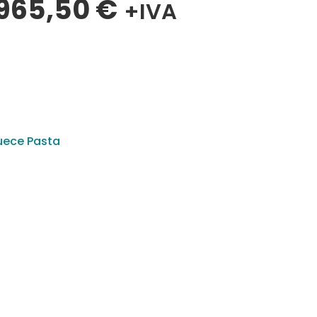
965,50
€
+IVA
ece Pasta