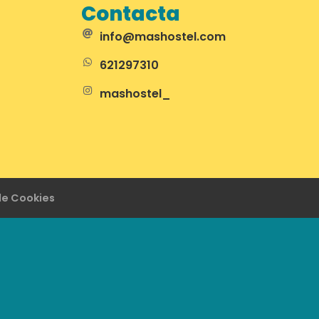
Contacta
info@mashostel.com
621297310
mashostel_
 de Cookies