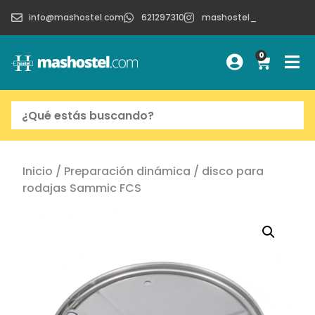
info@mashostel.com
621297310
mashostel_
0
Inicio
/
Preparación dinámica
/ disco para
rodajas Sammic FCS