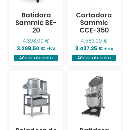
Batidora
Cortadora
Sammic BE-
Sammic
20
CCE-350
4.398,00
€
4.583,00
€
3.298,50
€
3.437,25
€
+IVA
+IVA
Añadir al carrito
Añadir al carrito