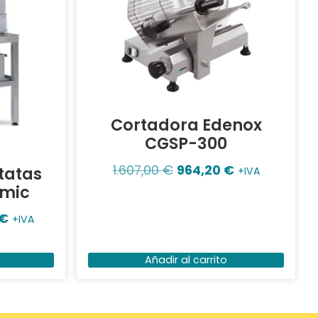
Cortadora Edenox
CGSP-300
1.607,00
€
964,20
€
tatas
+IVA
mmic
€
+IVA
Añadir al carrito