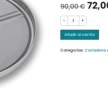
72,
90,00
€
-
+
Añadir al carrito
Categorías:
Cortadora d