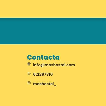
Contacta
info@mashostel.com
621297310
mashostel_