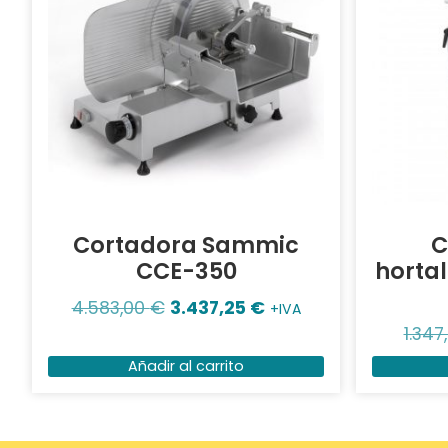
Cortadora Sammic
C
CCE-350
horta
4.583,00
€
3.437,25
€
+IVA
1.347
Añadir al carrito