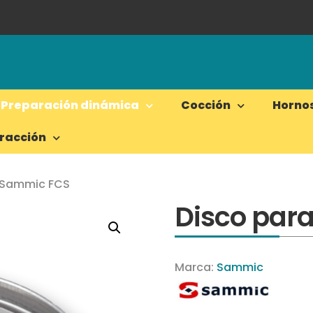
Preparación dinámica
Cocción
Horno
tracción
s Sammic FCS
Disco par
Marca:
Sammic