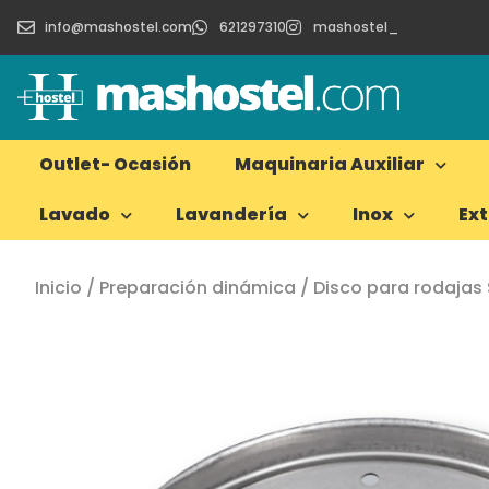
info@mashostel.com
621297310
mashostel_
Outlet- Ocasión
Maquinaria Auxiliar
Lavado
Lavandería
Inox
Ex
Inicio
/
Preparación dinámica
/ Disco para rodaja