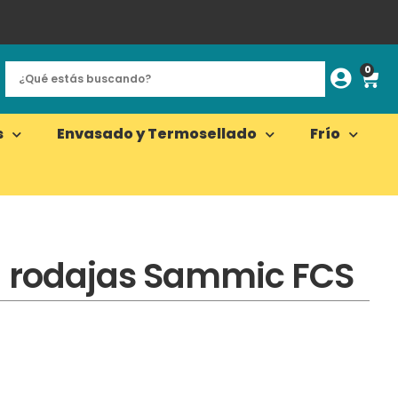
0
s
Envasado y Termosellado
Frío
a rodajas Sammic FCS