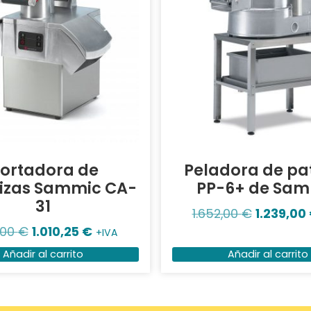
ortadora de
Peladora de pa
lizas Sammic CA-
PP-6+ de Sa
31
1.652,00
€
1.239,00
,00
€
1.010,25
€
+IVA
Añadir al carrito
Añadir al carrito