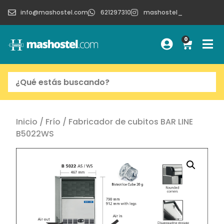
info@mashostel.com
621297310
mashostel_
0
Inicio
/
Frío
/ Fabricador de cubitos BAR LINE
B5022WS