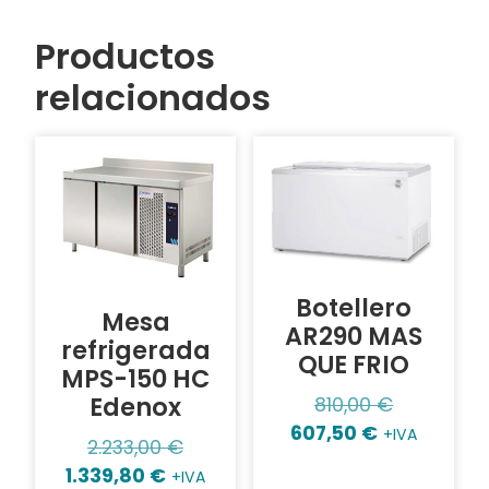
Productos
relacionados
Botellero
Mesa
AR290 MAS
refrigerada
QUE FRIO
MPS-150 HC
Edenox
810,00
€
607,50
€
+IVA
2.233,00
€
1.339,80
€
+IVA