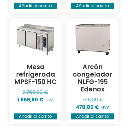
Añadir al carrito
Añadir al carrito
Mesa
Arcón
refrigerada
congelador
MPSF-150 HC
NLFG-195
Edenox
2.766,00
€
1.659,60
€
798,00
€
+IVA
478,80
€
+IVA
Añadir al carrito
Añadir al carrito