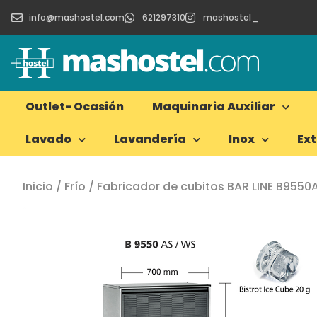
info@mashostel.com
621297310
mashostel_
Outlet- Ocasión
Maquinaria Auxiliar
Lavado
Lavandería
Inox
Ex
Inicio
/
Frío
/ Fabricador de cubitos BAR LINE B9550