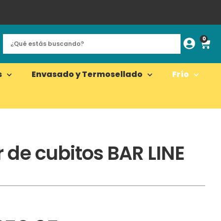
0
s
Envasado y Termosellado
Frío
 de cubitos BAR LINE