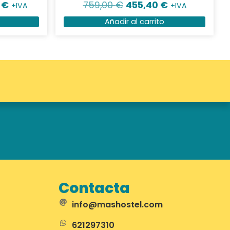
0
€
759,00
€
455,40
€
+IVA
+IVA
Añadir al carrito
Contacta
info@mashostel.com
621297310