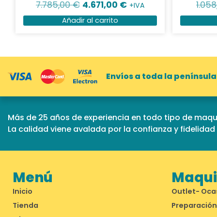
7.785,00
€
4.671,00
€
1.05
+IVA
Añadir al carrito
Envíos a toda la península
Más de 25 años de experiencia en todo tipo de maqui
La calidad viene avalada por la confianza y fidelida
Menú
Maquin
Inicio
Outlet- Oca
Tienda
Preparación