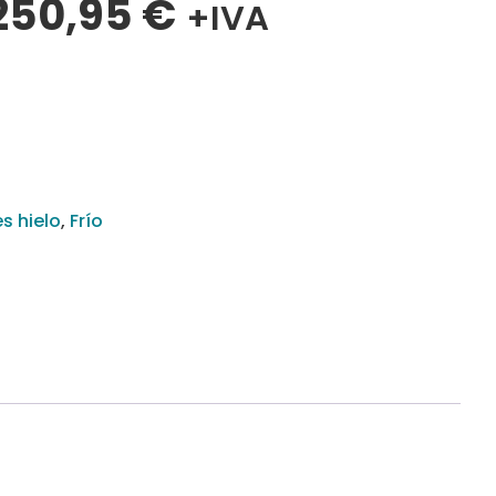
250,95
€
+IVA
s hielo
,
Frío