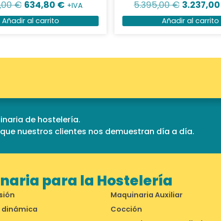
8,00
€
634,80
€
5.395,00
€
3.237,0
+IVA
Añadir al carrito
Añadir al carrito
naria de hostelería.
d que nuestros clientes nos demuestran día a día.
aria para la Hostelería
sión
Maquinaria Auxiliar
 dinámica
Cocción