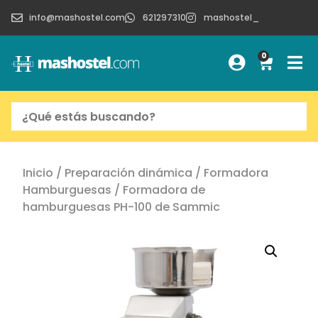
info@mashostel.com
621297310
mashostel_
0
Inicio
/
Preparación dinámica
/
Formadora
Hamburguesas
/ Formadora de
hamburguesas PH-100 de Sammic