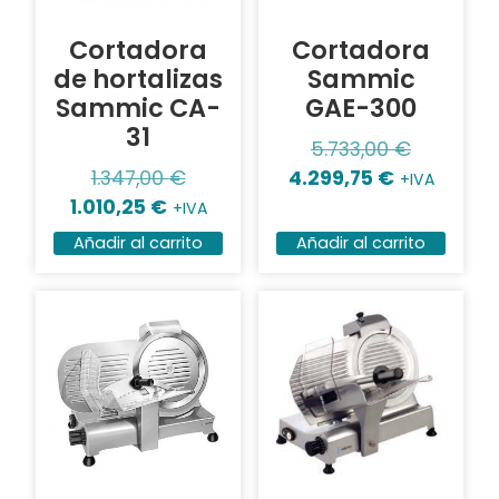
Cortadora
Cortadora
de hortalizas
Sammic
Sammic CA-
GAE-300
31
5.733,00
€
1.347,00
€
4.299,75
€
+IVA
1.010,25
€
+IVA
Añadir al carrito
Añadir al carrito