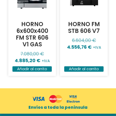
HORNO
HORNO FM
6x600x400
STB 606 V7
FM STR 606
6.604,00
€
V1 GAS
4.556,76
€
+IVA
7.080,00
€
4.885,20
€
+IVA
Añadir al carrito
Añadir al carrito
Envíos a toda la península