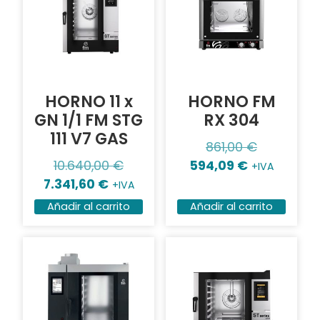
HORNO 11 x
HORNO FM
GN 1/1 FM STG
RX 304
111 V7 GAS
861,00
€
10.640,00
€
594,09
€
+IVA
7.341,60
€
+IVA
Añadir al carrito
Añadir al carrito