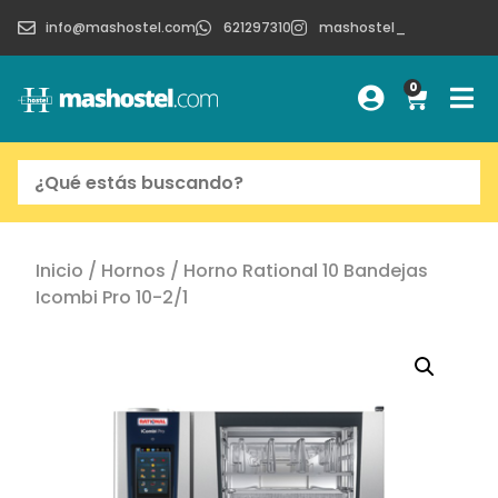
info@mashostel.com
621297310
mashostel_
0
Inicio
/
Hornos
/ Horno Rational 10 Bandejas
Icombi Pro 10-2/1