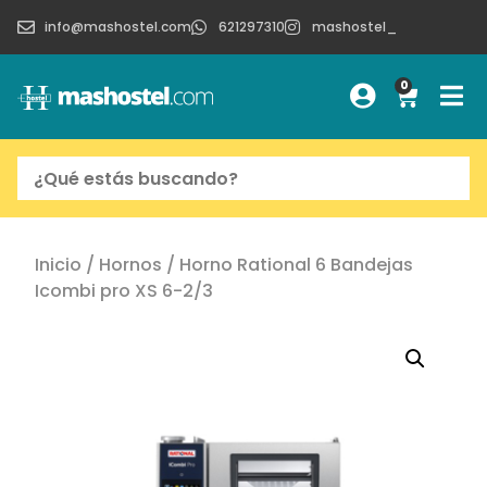
info@mashostel.com
621297310
mashostel_
0
Inicio
/
Hornos
/ Horno Rational 6 Bandejas
Icombi pro XS 6-2/3