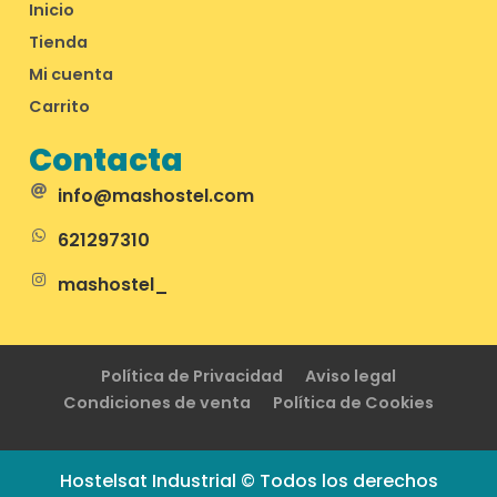
Inicio
Tienda
Mi cuenta
Carrito
Contacta
info@mashostel.com
621297310
mashostel_
Política de Privacidad
Aviso legal
Condiciones de venta
Política de Cookies
Hostelsat Industrial © Todos los derechos