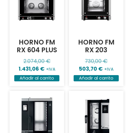
HORNO FM
HORNO FM
RX 604 PLUS
RX 203
2.074,00
€
730,00
€
1.431,06
€
503,70
€
+IVA
+IVA
Añadir al carrito
Añadir al carrito