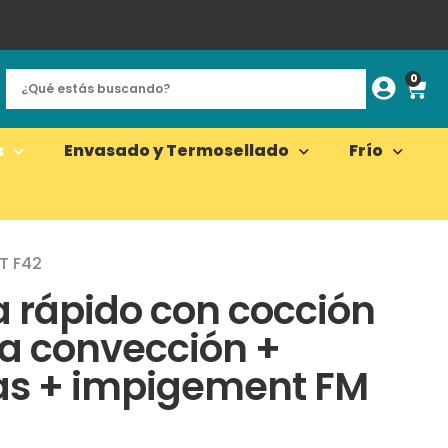
0
s
Envasado y Termosellado
Frío
T F42
a rápido con cocción
 convección +
s + impigement FM