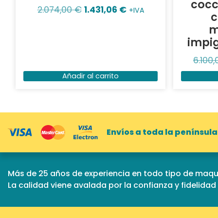
cocc
2.074,00
€
1.431,06
€
+IVA
c
m
impig
6.100
Añadir al carrito
Envíos a toda la península
Más de 25 años de experiencia en todo tipo de maqui
La calidad viene avalada por la confianza y fidelida