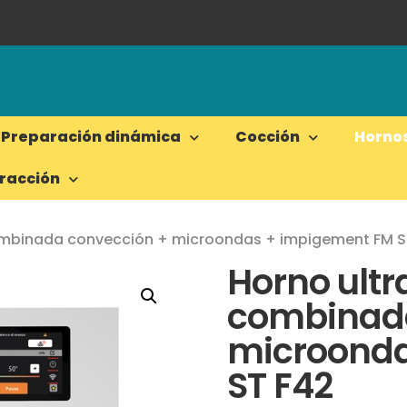
Preparación dinámica
Cocción
Horno
tracción
combinada convección + microondas + impigement FM S
Horno ultr
combinada
microonda
ST F42