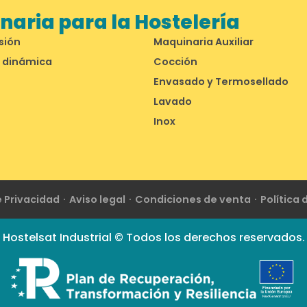
aria para la Hostelería
sión
Maquinaria Auxiliar
 dinámica
Cocción
Envasado y Termosellado
Lavado
Inox
e Privacidad
Aviso legal
Condiciones de venta
Política
Hostelsat Industrial © Todos los derechos reservados.