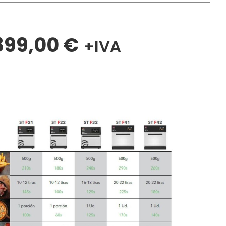
899,00
€
+IVA