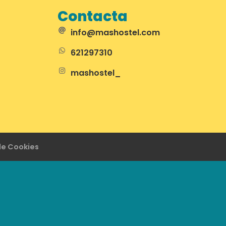
Contacta
info@mashostel.com
621297310
mashostel_
 de Cookies