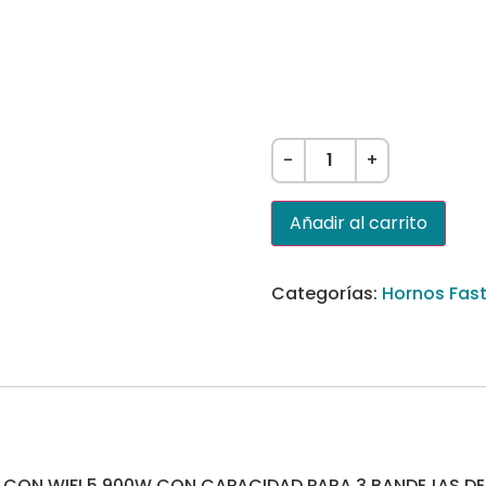
-
+
Añadir al carrito
Categorías:
Hornos Fas
CON WIFI 5.900W CON CAPACIDAD PARA 3 BANDEJAS D