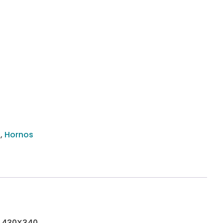
t
,
Hornos
E 430X340