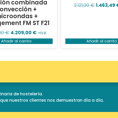
ión combinada
2.121,00
€
1.463,49
onvección +
icroondas +
ement FM ST F21
,00
€
4.209,00
€
+IVA
Añadir al carrito
Añadir al carrito
naria de hostelería.
d que nuestros clientes nos demuestran día a día.