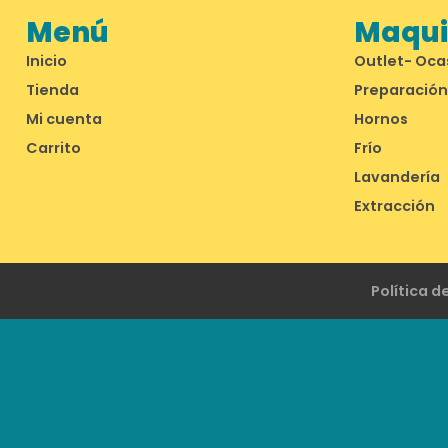
Menú
Maquin
Inicio
Outlet- Oca
Tienda
Preparación
Mi cuenta
Hornos
Carrito
Frío
Lavandería
Extracción
Política d