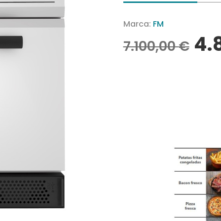
Marca:
FM
4.
7.100,00
€