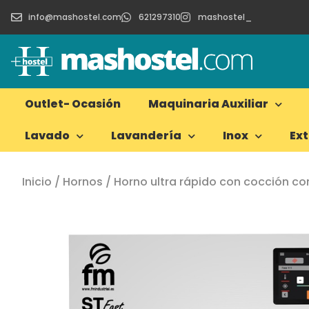
info@mashostel.com
621297310
mashostel_
Outlet- Ocasión
Maquinaria Auxiliar
Lavado
Lavandería
Inox
Ex
Inicio
/
Hornos
/ Horno ultra rápido con cocción 