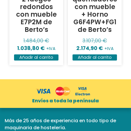
redondos
con mueble
con mueble
+ Horno
E7P2M de
G6F4PW+FG1
Berto’s
de Berto’s
1.484,00
€
3.107,00
€
1.038,80
€
2.174,90
€
+IVA
+IVA
Añadir al carrito
Añadir al carrito
Envíos a toda la península
Más de 25 años de experiencia en todo tipo de
maquinaria de hostelería.