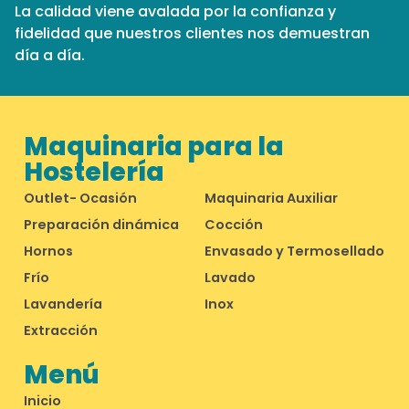
La calidad viene avalada por la confianza y
fidelidad que nuestros clientes nos demuestran
día a día.
Maquinaria para la
Hostelería
Outlet- Ocasión
Maquinaria Auxiliar
Preparación dinámica
Cocción
Hornos
Envasado y Termosellado
Frío
Lavado
Lavandería
Inox
Extracción
Menú
Inicio