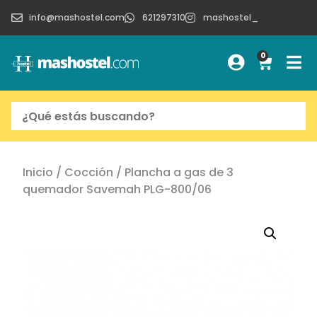
info@mashostel.com
621297310
mashostel_
0
Inicio
/
Cocción
/ Plancha a gas de 3
quemador Savemah PLG-800/06