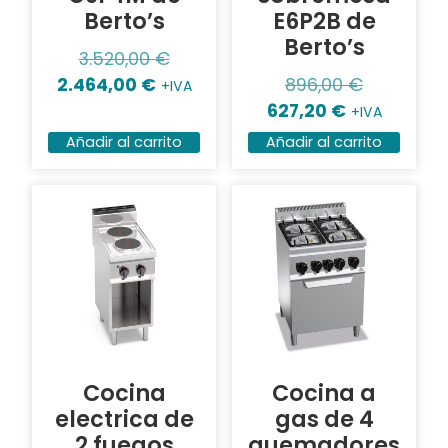
Berto’s
E6P2B de
Berto’s
3.520,00
€
2.464,00
€
896,00
€
+IVA
627,20
€
+IVA
Añadir al carrito
Añadir al carrito
Cocina
Cocina a
electrica de
gas de 4
2 fuegos
quemadores