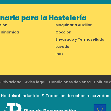
aria para la Hostelería
sión
Maquinaria Auxiliar
 dinámica
Cocción
Envasado y Termosellado
Lavado
Inox
e Privacidad
Aviso legal
Condiciones de venta
Política
Hostelsat Industrial © Todos los derechos reservados.