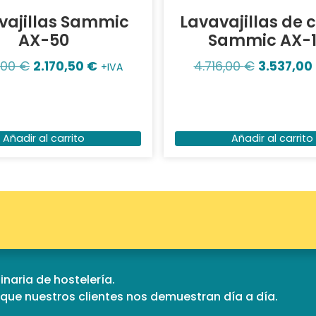
vajillas Sammic
Lavavajillas de 
AX-50
Sammic AX-
,00
€
2.170,50
€
4.716,00
€
3.537,00
+IVA
Añadir al carrito
Añadir al carrito
naria de hostelería.
d que nuestros clientes nos demuestran día a día.