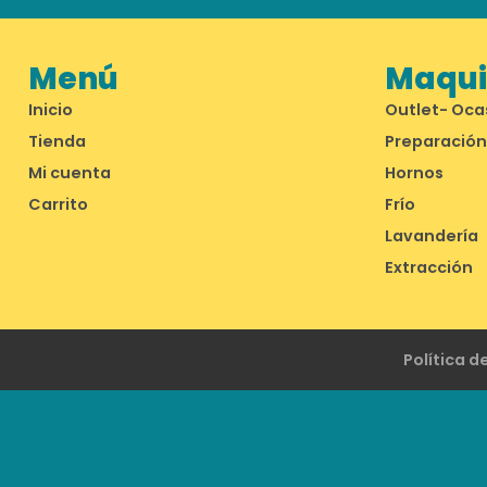
Menú
Maquin
Inicio
Outlet- Oca
Tienda
Preparación
Mi cuenta
Hornos
Carrito
Frío
Lavandería
Extracción
Política d