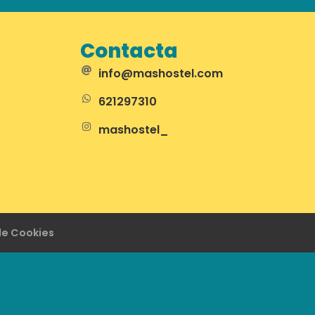
Contacta
info@mashostel.com
621297310
mashostel_
 de Cookies