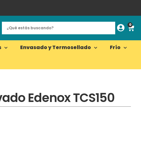
0
s
Envasado y Termosellado
Frío
avado Edenox TCS150