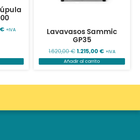
cúpula
100
€
Lavavasos Sammic
+IVA
GP35
1.620,00
€
1.215,00
€
+IVA
Añadir al carrito