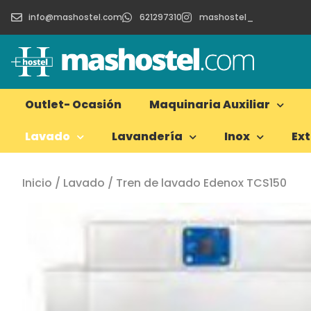
info@mashostel.com
621297310
mashostel_
Outlet- Ocasión
Maquinaria Auxiliar
Lavado
Lavandería
Inox
Ex
Inicio
/
Lavado
/ Tren de lavado Edenox TCS150