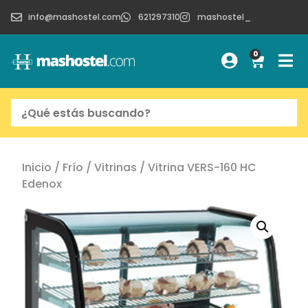
info@mashostel.com
621297310
mashostel_
0
Inicio
/
Frío
/
Vitrinas
/ Vitrina VERS-160 HC
Edenox