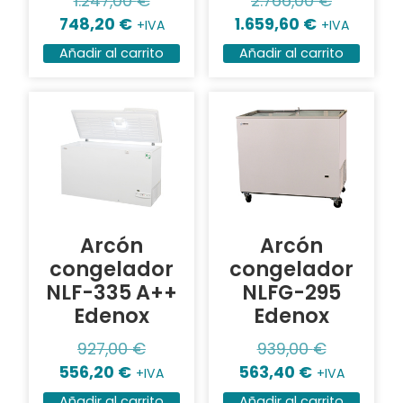
1.247,00
€
2.766,00
€
748,20
€
1.659,60
€
+IVA
+IVA
Añadir al carrito
Añadir al carrito
Arcón
Arcón
congelador
congelador
NLF-335 A++
NLFG-295
Edenox
Edenox
927,00
€
939,00
€
556,20
€
563,40
€
+IVA
+IVA
Añadir al carrito
Añadir al carrito