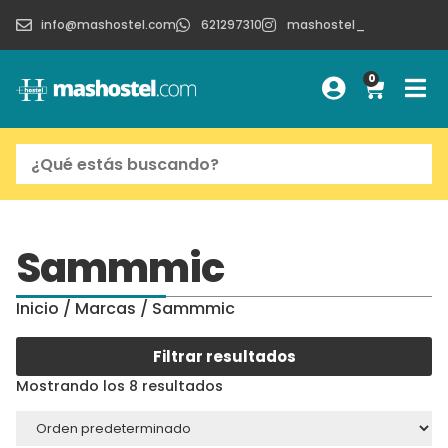
info@mashostel.com
621297310
mashostel_
0
Sammmic
Inicio
/ Marcas / Sammmic
Filtrar resultados
Mostrando los 8 resultados