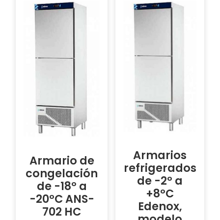
Armarios
Armario de
refrigerados
congelación
de -2º a
de -18º a
+8ºC
-20ºC ANS-
Edenox,
702 HC
modelo