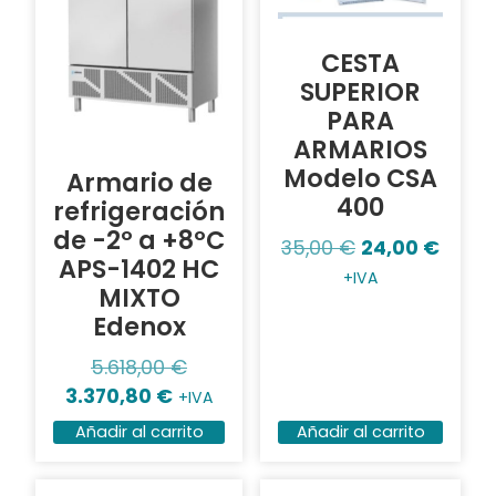
CESTA
SUPERIOR
PARA
ARMARIOS
Modelo CSA
Armario de
400
refrigeración
de -2º a +8ºC
35,00
€
24,00
€
APS-1402 HC
+IVA
MIXTO
Edenox
5.618,00
€
3.370,80
€
+IVA
Añadir al carrito
Añadir al carrito