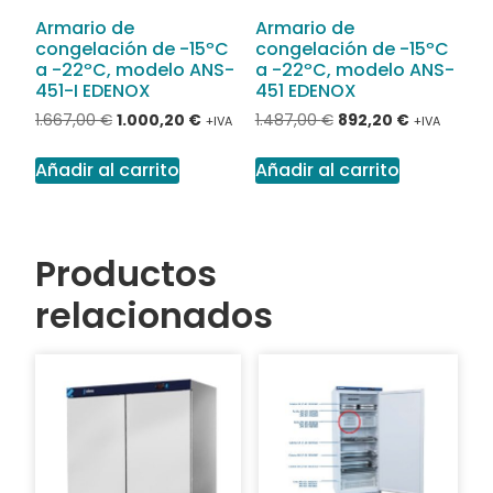
Armario de
Armario de
congelación de -15ºC
congelación de -15ºC
a -22ºC, modelo ANS-
a -22ºC, modelo ANS-
451-I EDENOX
451 EDENOX
1.667,00
€
1.000,20
€
1.487,00
€
892,20
€
+IVA
+IVA
Añadir al carrito
Añadir al carrito
Productos
relacionados