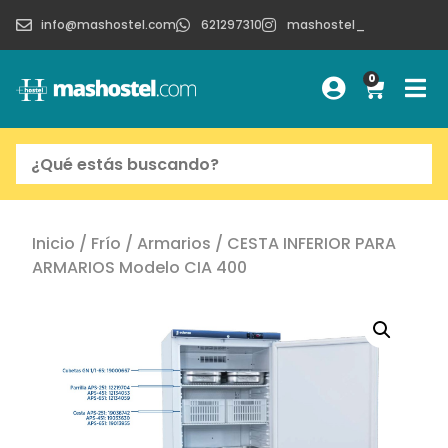
info@mashostel.com
621297310
mashostel_
0
Inicio
/
Frío
/
Armarios
/ CESTA INFERIOR PARA
ARMARIOS Modelo CIA 400